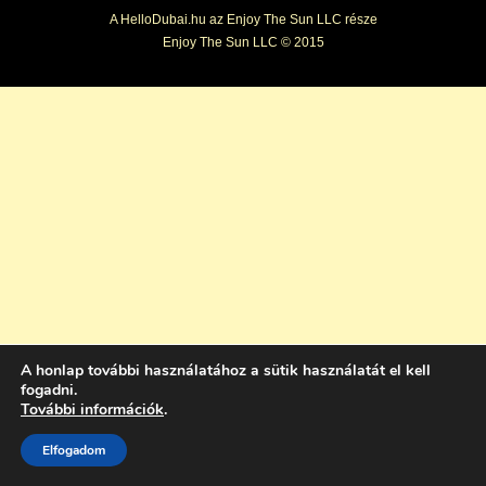
A HelloDubai.hu az Enjoy The Sun LLC része
Enjoy The Sun LLC © 2015
A honlap további használatához a sütik használatát el kell
fogadni.
További információk
.
Elfogadom