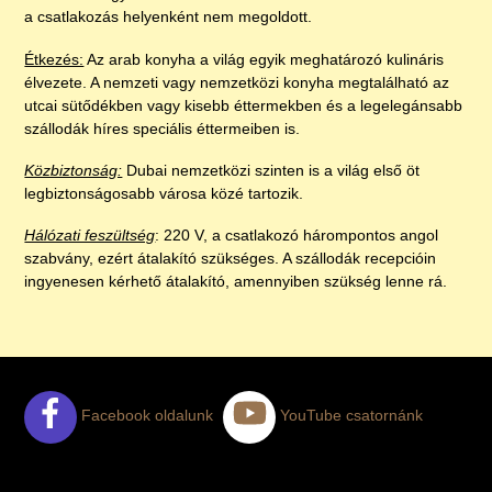
a csatlakozás helyenként nem megoldott.
Étkezés:
Az arab konyha a világ egyik meghatározó kulináris
élvezete. A nemzeti vagy nemzetközi konyha megtalálható az
utcai sütődékben vagy kisebb éttermekben és a legelegánsabb
szállodák híres speciális éttermeiben is.
Közbiztonság:
Dubai nemzetközi szinten is a világ első öt
legbiztonságosabb városa közé tartozik.
Hálózati feszültség
: 220 V, a csatlakozó hárompontos angol
szabvány, ezért átalakító szükséges. A szállodák recepcióin
ingyenesen kérhető átalakító, amennyiben szükség lenne rá.
Facebook oldalunk
YouTube csatornánk