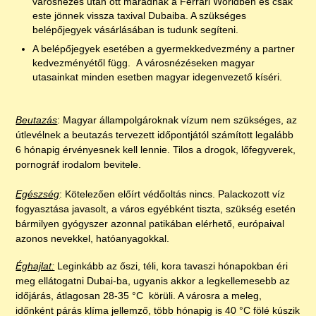
városnézés után ott maradnak a Ferrari Worldben és csak
este jönnek vissza taxival Dubaiba. A szükséges
belépőjegyek vásárlásában is tudunk segíteni.
A belépőjegyek esetében a gyermekkedvezmény a partner
kedvezményétől függ. A városnézéseken magyar
utasainkat minden esetben magyar idegenvezető kíséri.
Beutazás
: Magyar állampolgároknak vízum nem szükséges, az
útlevélnek a beutazás tervezett időpontjától számított legalább
6 hónapig érvényesnek kell lennie. Tilos a drogok, lőfegyverek,
pornográf irodalom bevitele.
Egészség
: Kötelezően előírt védőoltás nincs. Palackozott víz
fogyasztása javasolt, a város egyébként tiszta, szükség esetén
bármilyen gyógyszer azonnal patikában elérhető, európaival
azonos nevekkel, hatóanyagokkal.
Éghajlat:
Leginkább az őszi, téli, kora tavaszi hónapokban éri
meg ellátogatni Dubai-ba, ugyanis akkor a legkellemesebb az
időjárás, átlagosan 28-35 °C körüli. A városra a meleg,
időnként párás klíma jellemző, több hónapig is 40 °C fölé kúszik