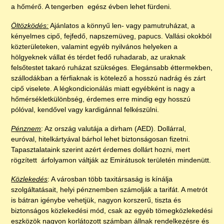
a hőmérő. A tengerben egész évben lehet fürdeni.
Öltözködés:
Ajánlatos a könnyű len- vagy pamutruházat, a
kényelmes cipő, fejfedő, napszemüveg, papucs. Vallási okokból
közterületeken, valamint egyéb nyilvános helyeken a
hölgyeknek vállat és térdet fedő ruhadarab, az uraknak
felsőtestet takaró ruházat szükséges. Elegánsabb éttermekben,
szállodákban a férfiaknak is kötelező a hosszú nadrág és zárt
cipő viselete. A légkondicionálás miatt egyébként is nagy a
hőmérsékletkülönbség, érdemes erre mindig egy hosszú
pólóval, kendővel vagy kardigánnal felkészülni.
Pénznem
: Az ország valutája a dirham (AED). Dollárral,
euróval, hitelkártyával bárhol lehet biztonságosan fizetni.
Tapasztalataink szerint azért érdemes dollárt hozni, mert
rögzített árfolyamon váltják az Emirátusok területén mindenütt.
Közlekedés
: A városban több taxitársaság is kínálja
szolgáltatásait, helyi pénznemben számolják a tarifát. A metrót
is bátran igénybe vehetjük, nagyon korszerű, tiszta és
biztonságos közlekedési mód, csak az egyéb tömegközlekedési
eszközök nagyon korlátozott számban állnak rendelkezésre és