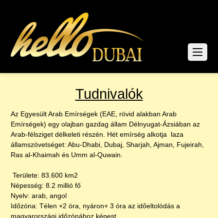
Tudnivalók
Az Egyesült Arab Emírségek (EAE, rövid alakban Arab
Emírségek) egy olajban gazdag állam Délnyugat-Ázsiában az
Arab-félsziget délkeleti részén. Hét emírség alkotja laza
államszövetséget: Abu-Dhabi, Dubaj, Sharjah, Ajman, Fujeirah,
Ras al-Khaimah és Umm al-Quwain.
Területe: 83.600 km2
Népesség: 8.2 millió fő
Nyelv: arab, angol
Időzóna: Télen +2 óra, nyáron+ 3 óra az időeltolódás a
magyarországi időzónához képest