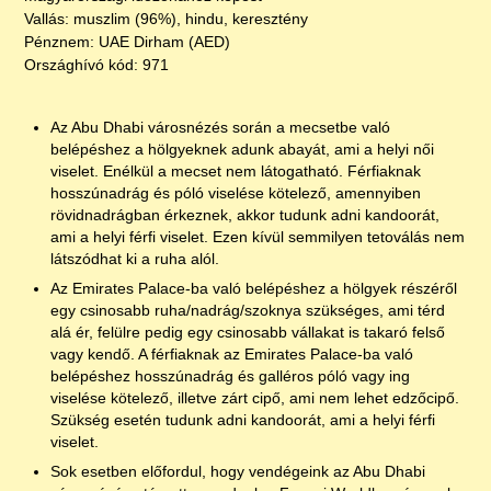
Vallás: muszlim (96%), hindu, keresztény
Pénznem: UAE Dirham (AED)
Országhívó kód: 971
Az Abu Dhabi városnézés során a mecsetbe való
belépéshez a hölgyeknek adunk abayát, ami a helyi női
viselet. Enélkül a mecset nem látogatható. Férfiaknak
hosszúnadrág és póló viselése kötelező, amennyiben
rövidnadrágban érkeznek, akkor tudunk adni kandoorát,
ami a helyi férfi viselet. Ezen kívül semmilyen tetoválás nem
látszódhat ki a ruha alól.
Az Emirates Palace-ba való belépéshez a hölgyek részéről
egy csinosabb ruha/nadrág/szoknya szükséges, ami térd
alá ér, felülre pedig egy csinosabb vállakat is takaró felső
vagy kendő. A férfiaknak az Emirates Palace-ba való
belépéshez hosszúnadrág és galléros póló vagy ing
viselése kötelező, illetve zárt cipő, ami nem lehet edzőcipő.
Szükség esetén tudunk adni kandoorát, ami a helyi férfi
viselet.
Sok esetben előfordul, hogy vendégeink az Abu Dhabi