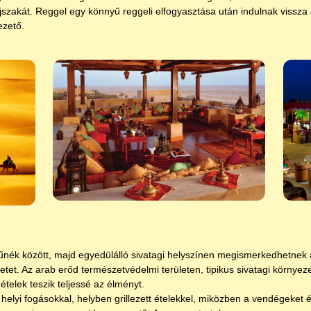
jszakát. Reggel egy könnyű reggeli elfogyasztása után indulnak vissza 
ezető.
nék között, majd egyedülálló sivatagi helyszínen megismerkedhetnek 
et. Az arab erőd természetvédelmi területen, tipikus sivatagi környeze
telek teszik teljessé az élményt.
helyi fogásokkal, helyben grillezett ételekkel, miközben a vendégeket 