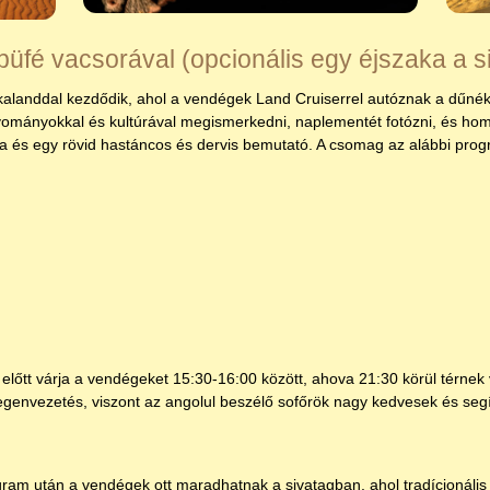
 büfé vacsorával (opcionális egy éjszaka a 
 kalanddal kezdődik, ahol a vendégek Land Cruiserrel autóznak a dűnék
yományokkal és kultúrával megismerkedni, naplementét fotózni, és homo
és egy rövid hastáncos és dervis bemutató. A csomag az alábbi prog
lőtt várja a vendégeket 15:30-16:00 között, ahova 21:30 körül térnek v
envezetés, viszont az angolul beszélő sofőrök nagy kedvesek és seg
ram után a vendégek ott maradhatnak a sivatagban, ahol tradícionális 