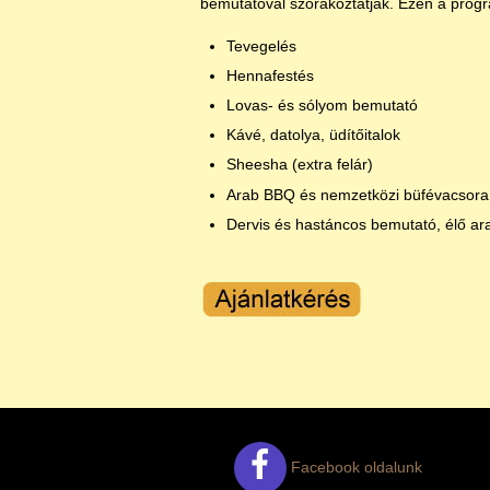
bemutatóval szórakoztatják. Ezen a prog
Tevegelés
Hennafestés
Lovas- és sólyom bemutató
Kávé, datolya, üdítőitalok
Sheesha (extra felár)
Arab BBQ és nemzetközi büfévacsora
Dervis és hastáncos bemutató, élő ar
Facebook oldalunk