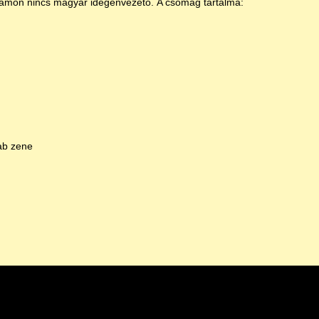
ramon nincs magyar idegenvezető. A csomag tartalma:
ab zene