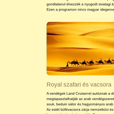
gondtalanul élvezzék a nyugodt sivatagi é
Ezen a programon nincs magyar idegenv
Royal szafari és vacsora
A vendégek Land Cruiserrel autóznak a dű
megtapasztalhatják az arab vendégszeretet
souk, beduin sátor és hagyományos arab é
Az estét büfévacsora zárja nemzetközi és 