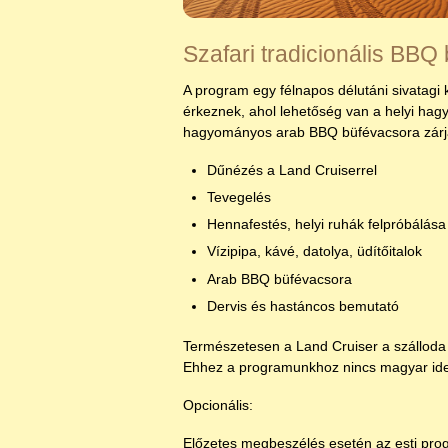
Szafari tradicionális BBQ
A program egy félnapos délutáni sivatagi
érkeznek, ahol lehetőség van a helyi hag
hagyományos arab BBQ büfévacsora zárja 
Dűnézés a Land Cruiserrel
Tevegelés
Hennafestés, helyi ruhák felpróbálása
Vízipipa, kávé, datolya, üdítőitalok
Arab BBQ büfévacsora
Dervis és hastáncos bemutató
Természetesen a Land Cruiser a szálloda e
Ehhez a programunkhoz nincs magyar ideg
Opcionális:
Előzetes megbeszélés esetén az esti prog