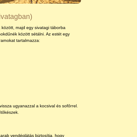
sivatagban)
 között, majd egy sivatagi táborba
kdűnék között sétálni. Az estét egy
ramokat tartalmazza:
issza ugyanazzal a kocsival és sofőrrel.
ítőkészek.
arab vendéglátás biztosítja, hogy