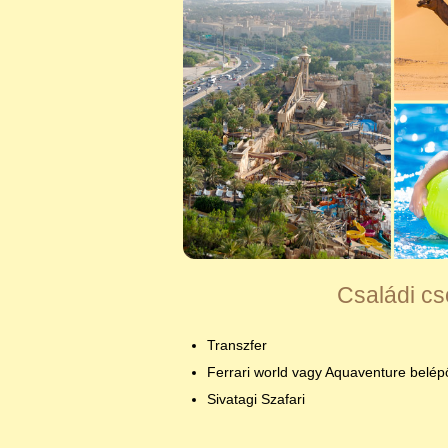
Családi c
Transzfer
Ferrari world vagy Aquaventure belép
Sivatagi Szafari