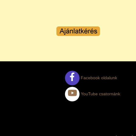
Facebook oldalunk
YouTube csatornánk