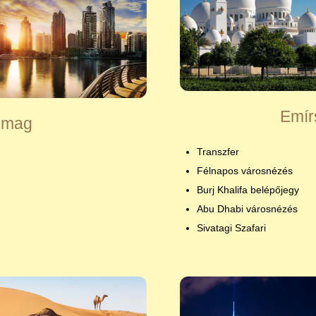
Emír
omag
Transzfer
Félnapos városnézés
Burj Khalifa belépőjegy
Abu Dhabi városnézés
Sivatagi Szafari