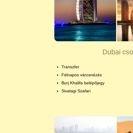
Dubai cs
Transzfer
Félnapos városnézés
Burj Khalifa belépőjegy
Sivatagi Szafari