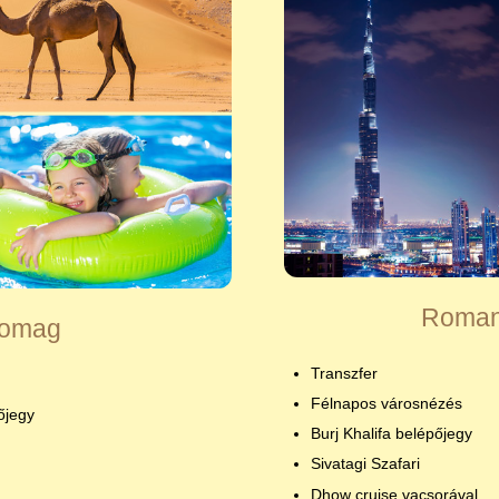
Roman
somag
Transzfer
Félnapos városnézés
őjegy
Burj Khalifa belépőjegy
Sivatagi Szafari
Dhow cruise vacsorával