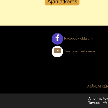
Facebook oldalunk
YouTube csatornánk
AJÁNLATKÉ
A honlap tov
További inf