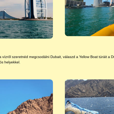
ízről szeretnéd megcsodálni Dubait, válaszd a Yellow Boat túráit a Duba
ós helyekkel.