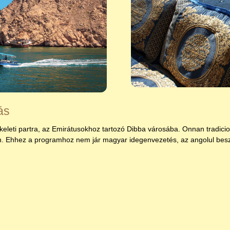
ás
eleti partra, az Emirátusokhoz tartozó Dibba városába. Onnan tradicion
n. Ehhez a programhoz nem jár magyar idegenvezetés, az angolul bes