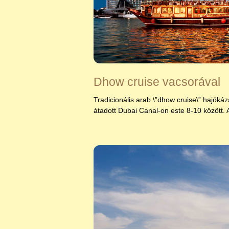
Dhow cruise vacsorával
Tradicionális arab \”dhow cruise\” hajók
átadott Dubai Canal-on
este 8-10 között. A