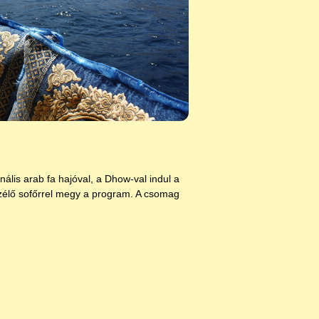
ális arab fa hajóval, a Dhow-val indul a
zélő sofőrrel megy a program. A csomag