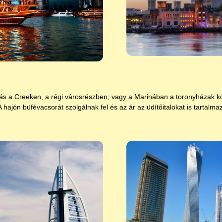
ázás a Creeken, a régi városrészben; vagy a Marinában a toronyházak k
 hajón büfévacsorát szolgálnak fel és az ár az üdítőitalokat is tartalma