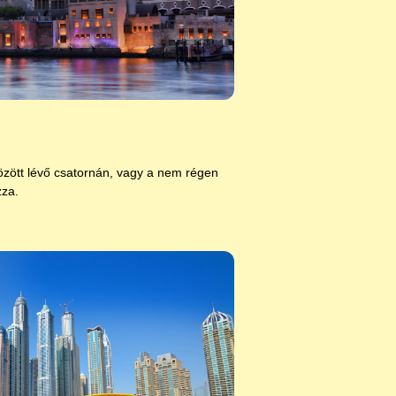
özött lévő csatornán,
vagy a nem régen
zza.