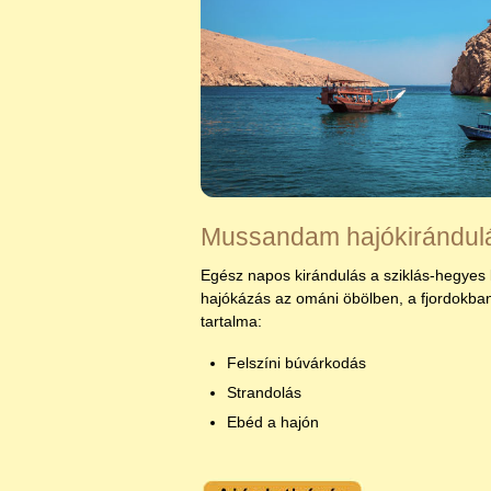
Mussandam hajókirándul
Egész napos kirándulás a sziklás-hegyes k
hajókázás az ománi öbölben, a fjordokba
tartalma:
Felszíni búvárkodás
Strandolás
Ebéd a hajón