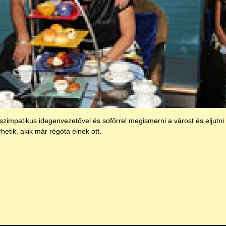
zimpatikus idegenvezetővel és sofőrrel megismerni a várost és eljutn
etik, akik már régóta élnek ott.