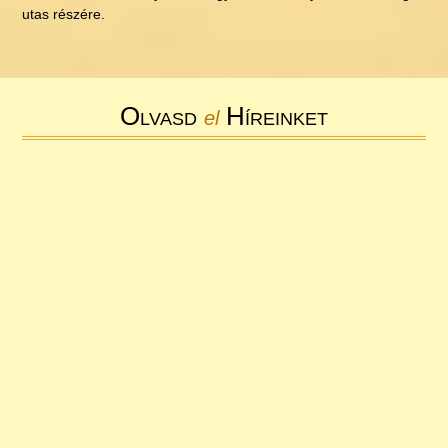
utas részére.
Olvasd
Híreinket
el