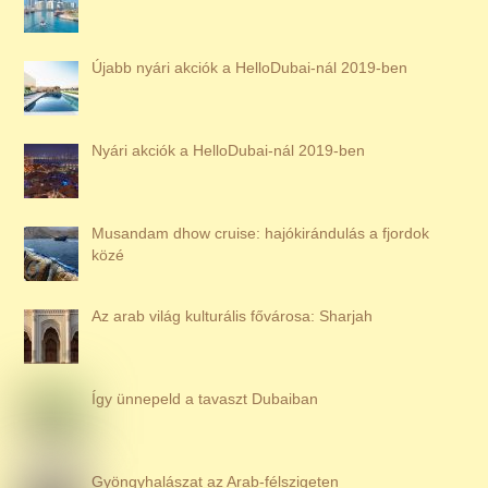
Újabb nyári akciók a HelloDubai-nál 2019-ben
Nyári akciók a HelloDubai-nál 2019-ben
Musandam dhow cruise: hajókirándulás a fjordok
közé
Az arab világ kulturális fővárosa: Sharjah
Így ünnepeld a tavaszt Dubaiban
Gyöngyhalászat az Arab-félszigeten