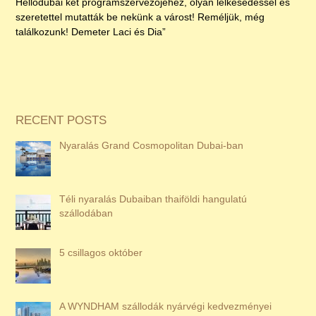
Hellodubai két programszervezőjéhez, olyan lelkesedéssel és
szeretettel mutatták be nekünk a várost! Reméljük, még
találkozunk! Demeter Laci és Dia”
RECENT POSTS
Nyaralás Grand Cosmopolitan Dubai-ban
Téli nyaralás Dubaiban thaiföldi hangulatú
szállodában
5 csillagos október
A WYNDHAM szállodák nyárvégi kedvezményei