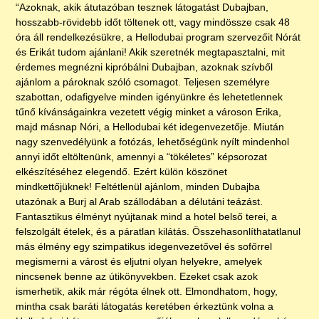
“Azoknak, akik átutazóban tesznek látogatást Dubajban,
hosszabb-rövidebb időt töltenek ott, vagy mindössze csak 48
óra áll rendelkezésükre, a Hellodubai program szervezőit Nórát
és Erikát tudom ajánlani! Akik szeretnék megtapasztalni, mit
érdemes megnézni kipróbálni Dubajban, azoknak szívből
ajánlom a pároknak szóló csomagot. Teljesen személyre
szabottan, odafigyelve minden igényünkre és lehetetlennek
tűnő kívánságainkra vezetett végig minket a városon Erika,
majd másnap Nóri, a Hellodubai két idegenvezetője. Miután
nagy szenvedélyünk a fotózás, lehetőségünk nyílt mindenhol
annyi időt eltöltenünk, amennyi a “tökéletes” képsorozat
elkészítéséhez elegendő. Ezért külön köszönet
mindkettőjüknek! Feltétlenül ajánlom, minden Dubajba
utazónak a Burj al Arab szállodában a délutáni teázást.
Fantasztikus élményt nyújtanak mind a hotel belső terei, a
felszolgált ételek, és a páratlan kilátás. Összehasonlíthatatlanul
más élmény egy szimpatikus idegenvezetővel és sofőrrel
megismerni a várost és eljutni olyan helyekre, amelyek
nincsenek benne az útikönyvekben. Ezeket csak azok
ismerhetik, akik már régóta élnek ott. Elmondhatom, hogy,
mintha csak baráti látogatás keretében érkeztünk volna a