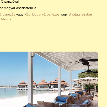
félpanzióval
kor magyar asszisztencia
árosnézés
vagy
Régi Dubai városnézés
vagy
Sivatagi Szafari
a Marinán
)