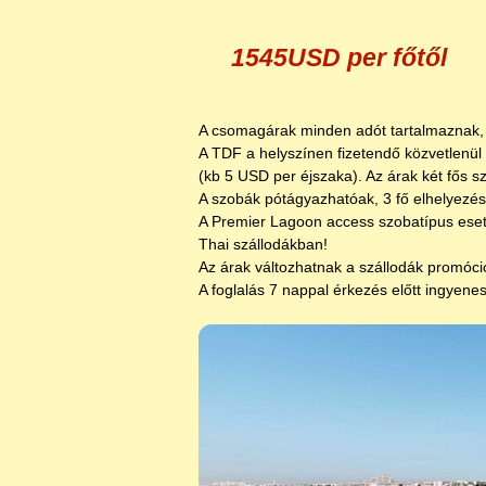
1545USD per főtől
A csomagárak minden adót tartalmaznak, 
A TDF a helyszínen fizetendő közvetlenül
(kb 5 USD per éjszaka). Az árak két fős s
A szobák pótágyazhatóak, 3 fő elhelyezés
A Premier Lagoon access szobatípus eset
Thai szállodákban!
Az árak változhatnak a szállodák promóci
A foglalás 7 nappal érkezés előtt ingyenes