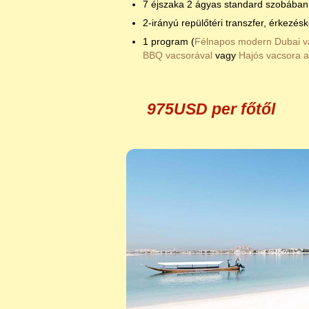
7 éjszaka 2 ágyas standard szobában 
2-irányú repülőtéri transzfer, érkezés
1 program (
Félnapos modern Dubai v
BBQ vacsorával
vagy
Hajós vacsora 
975USD per főtől