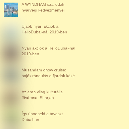
A WYNDHAM szállodák
nyárvégi kedvezményei
Újabb nyári akciók a
HelloDubai-nál 2019-ben
Nyári akciók a HelloDubai-nál
2019-ben
Musandam dhow cruise:
hajókirándulás a fjordok közé
Az arab világ kulturális
fővárosa: Sharjah
Így ünnepeld a tavaszt
Dubaiban