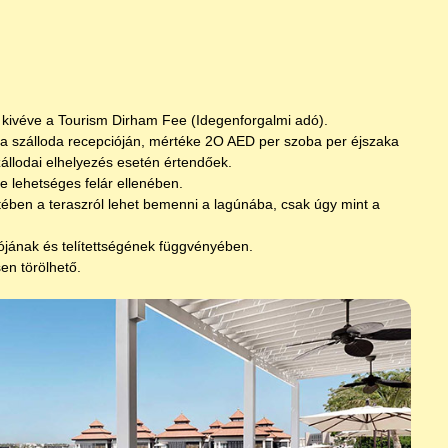
kivéve a Tourism Dirham Fee (Idegenforgalmi adó).
 a szálloda recepcióján, mértéke 2O AED per szoba per éjszaka
zállodai elhelyezés esetén értendőek.
e lehetséges felár ellenében.
ében a teraszról lehet bemenni a lagúnába, csak úgy mint a
ójának és telítettségének függvényében.
en törölhető.