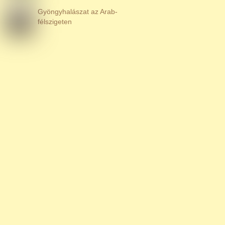
Gyöngyhalászat az Arab-
félszigeten