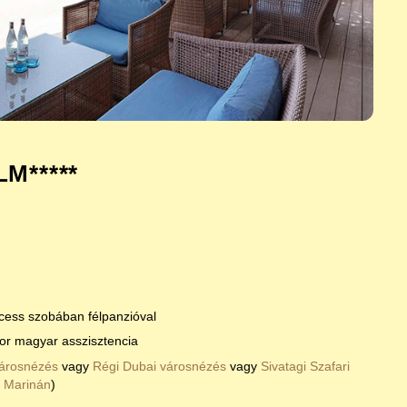
M*****
cess szobában félpanzióval
kor magyar asszisztencia
árosnézés
vagy
Régi Dubai városnézés
vagy
Sivatagi Szafari
a Marinán
)