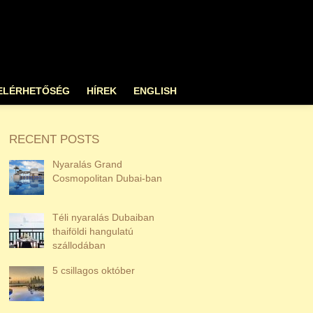
ELÉRHETŐSÉG
HÍREK
ENGLISH
RECENT POSTS
Nyaralás Grand
Cosmopolitan Dubai-ban
Téli nyaralás Dubaiban
thaiföldi hangulatú
szállodában
5 csillagos október