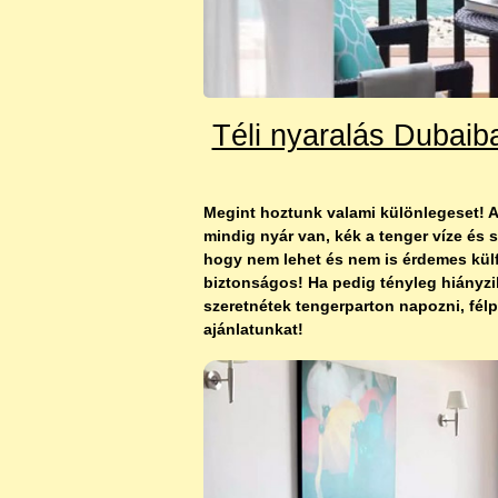
Téli nyaralás Dubaiba
Megint hoztunk valami különlegeset! Az
mindig nyár van, kék a tenger víze és s
hogy nem lehet és nem is érdemes külfö
biztonságos! Ha pedig tényleg hiányzik 
szeretnétek tengerparton napozni, fél
ajánlatunkat!