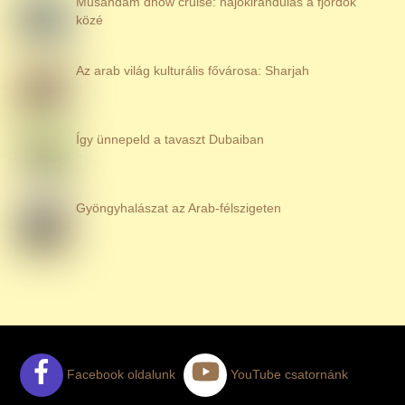
Musandam dhow cruise: hajókirándulás a fjordok
közé
Az arab világ kulturális fővárosa: Sharjah
Így ünnepeld a tavaszt Dubaiban
Gyöngyhalászat az Arab-félszigeten
Facebook oldalunk
YouTube csatornánk