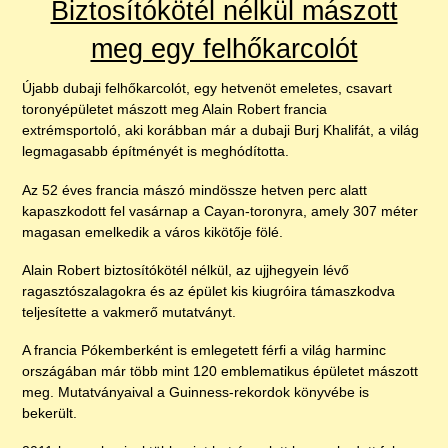
Biztosítókötél nélkül mászott
meg egy felhőkarcolót
Újabb dubaji felhőkarcolót, egy hetvenöt emeletes, csavart
toronyépületet mászott meg Alain Robert francia
extrémsportoló, aki korábban már a dubaji Burj Khalifát, a világ
legmagasabb építményét is meghódította.
Az 52 éves francia mászó mindössze hetven perc alatt
kapaszkodott fel vasárnap a Cayan-toronyra, amely 307 méter
magasan emelkedik a város kikötője fölé.
Alain Robert biztosítókötél nélkül, az ujjhegyein lévő
ragasztószalagokra és az épület kis kiugróira támaszkodva
teljesítette a vakmerő mutatványt.
A francia Pókemberként is emlegetett férfi a világ harminc
országában már több mint 120 emblematikus épületet mászott
meg. Mutatványaival a Guinness-rekordok könyvébe is
bekerült.