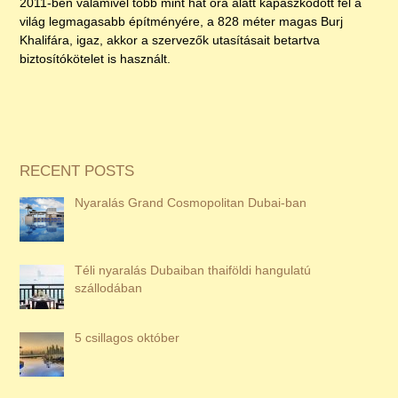
2011-ben valamivel több mint hat óra alatt kapaszkodott fel a
világ legmagasabb építményére, a 828 méter magas Burj
Khalifára, igaz, akkor a szervezők utasításait betartva
biztosítókötelet is használt.
RECENT POSTS
Nyaralás Grand Cosmopolitan Dubai-ban
Téli nyaralás Dubaiban thaiföldi hangulatú
szállodában
5 csillagos október