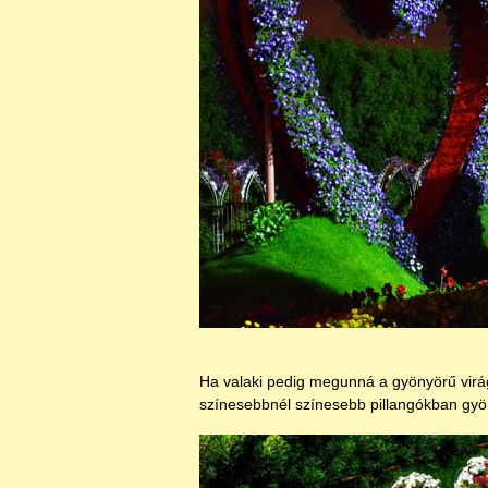
Ha valaki pedig megunná a gyönyörű virágo
színesebbnél színesebb pillangókban gyön