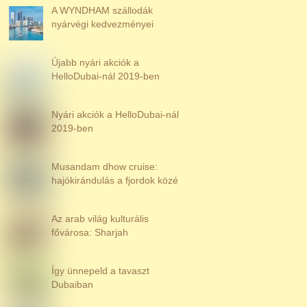
A WYNDHAM szállodák
nyárvégi kedvezményei
Újabb nyári akciók a
HelloDubai-nál 2019-ben
Nyári akciók a HelloDubai-nál
2019-ben
Musandam dhow cruise:
hajókirándulás a fjordok közé
Az arab világ kulturális
fővárosa: Sharjah
Így ünnepeld a tavaszt
Dubaiban