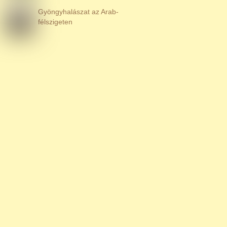
Gyöngyhalászat az Arab-
félszigeten