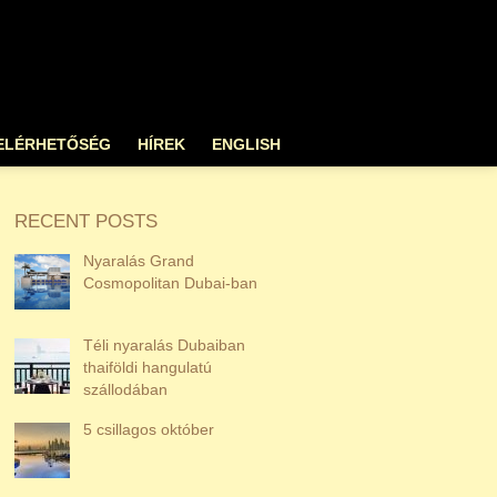
ELÉRHETŐSÉG
HÍREK
ENGLISH
RECENT POSTS
Nyaralás Grand
Cosmopolitan Dubai-ban
Téli nyaralás Dubaiban
thaiföldi hangulatú
szállodában
5 csillagos október