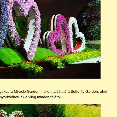
kat, a Miracle Garden mellett található a Butterfly Garden, ahol
yörködhetünk a világ minden tájáról.