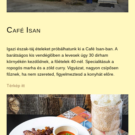
Café Isan
Igazi észak-táj ételeket próbálhatunk ki a Café Isan-ban. A
barátságos kis vendéglőben a levesek úgy 30 dirham
környékén kezdődnek, a főételek 40-nél. Specialitásuk a
ropogós marha és a zöld curry. Vigyázat, nagyon csípősen
főznek, ha nem szereted, figyelmeztesd a konyhát előre.
Térkép itt