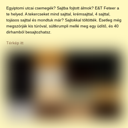
Egyiptomi utcai csemegék? Sajtba fojtott álmok? E&T Feteer a
te helyed. A tekercseket mind sajttal, krémsajttal, 4 sajttal,
tojásos sajttal és mondtuk már? Sajtokkal töltötték. Esetleg még
megszórják kis túróval, sültkrumpli mellé meg egy üdítő, és 40
dirhamból besajtozhatsz.
Térkép itt