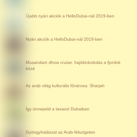
Újabb nyári akciók a HelloDubai-nál 2019-ben
Nyári akciók a HelloDubai-nál 2019-ben
Musandam dhow cruise: hajókirándulás a fjordok
közé
Az arab világ kulturális fővárosa: Sharjah
Így ünnepeld a tavaszt Dubaiban
Gyöngyhalászat az Arab-félszigeten