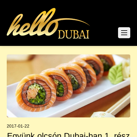
2017-01-22
Együnk olcsón Dubai-ban 1. rész