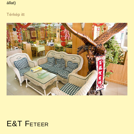
állat)
Térkép itt
E&T Feteer