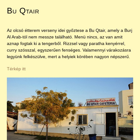
Bu Qtair
Az olcsó étterem verseny idei győztese a Bu Qtair, amely a Burj
Al Arab-tól nem messze található. Menü nincs, az van amit
aznap fogtak ki a tengerből. Rizzsel vagy paratha kenyérrel,
curry szósszal, egyszerűen fenséges. Valamennyi várakozásra
legyünk felkészülve, mert a helyiek körében nagyon népszerű.
Térkép itt