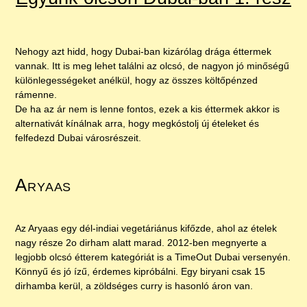
Nehogy azt hidd, hogy Dubai-ban kizárólag drága éttermek
vannak. Itt is meg lehet találni az olcsó, de nagyon jó minőségű
különlegességeket anélkül, hogy az összes költőpénzed
rámenne.
De ha az ár nem is lenne fontos, ezek a kis éttermek akkor is
alternativát kínálnak arra, hogy megkóstolj új ételeket és
felfedezd Dubai városrészeit.
Aryaas
Az Aryaas egy dél-indiai vegetáriánus kifőzde, ahol az ételek
nagy része 2o dirham alatt marad. 2012-ben megnyerte a
legjobb olcsó étterem kategóriát is a TimeOut Dubai versenyén.
Könnyű és jó ízű, érdemes kipróbálni. Egy biryani csak 15
dirhamba kerül, a zöldséges curry is hasonló áron van.