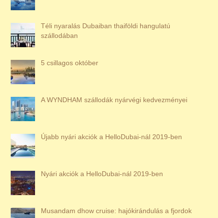
Téli nyaralás Dubaiban thaiföldi hangulatú
szállodában
5 csillagos október
A WYNDHAM szállodák nyárvégi kedvezményei
Újabb nyári akciók a HelloDubai-nál 2019-ben
Nyári akciók a HelloDubai-nál 2019-ben
Musandam dhow cruise: hajókirándulás a fjordok