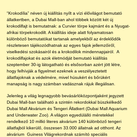
“Krokodília” néven új kiállítás nyílt a vízi élővilágot bemutató
állatkertben, a Dubai Mall-ban ahol többek között két új
krokodilfajt is bemutatnak: a Curvier törpe kajmánt és a Nyugat-
afrikai törpekrokodilt. A kiállítás ideje alatt folyamatosan
különböző bemutatókat tartanak amelyekből az érdeklődők
részletesen tájékozódhatnak az egyes fajok jellemzőiről,
viselkedési szokásairól és a krokodilok mindennapjairól. A
krokodilfajokat és azok életmódját bemutató kiállítás
szeptember 30-ig látogatható és elsősorban azért jött létre,
hogy felhívják a figyelmet ezeknek a veszélyeztetett
állatfajoknak a védelmére, mivel húsukért és bőrükért
manapság is nagy számban vadásznak rájuk illegálisan.
Jelenleg a világ legnagyobb bevásárlóközpontjaként jegyzett
Dubai Mall-ban található a szintén rekordokkal büszkélkedő
Dubai Mall Akvárium és Tengeri Állatkert (Dubai Mall Aquarium
and Underwater Zoo). A világon egyedülálló méretekkel
rendelkező 10 millió literes akvárium 140 különböző tengeri
állatfajból kikerülő, összesen 33.000 állatnak ad otthont. Az
akvárium Guiness Világrekordnak számító speciális