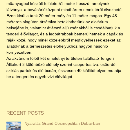
műanyagból készült felülete 51 méter hosszú, amelynek
látványa a bevásárlóközpont mindhárom emeletéről élvezhető.
Ezen kívül a tank 20 méter mély és 11 méter magas. Egy 48
méteres alagúton átsétálva betekinthetünk az akvárium
belsejébe is, valamint átlátszó aljú csónakból is csodálhatjuk a
tengeri élővilágot, és a legbátrabbak bemerülhetnek a cápák és
ráják közé, hogy minél közelebbről megfigyelhessék ezeket az
állatoknak a természetes élőhelyükhöz nagyon hasonló
környezetben.
Az akvárium fölött két emeletnyi területen található Tengeri
Álltakert 3 különböző élőhely szerint csoportosítva: esőerdő,
sziklás partok és élő óceán, összesen 40 kiállítóhelyen mutatja
be a tengeri és egyéb vízi élővilágot.
RECENT POSTS
Nyaralás Grand Cosmopolitan Dubai-ban