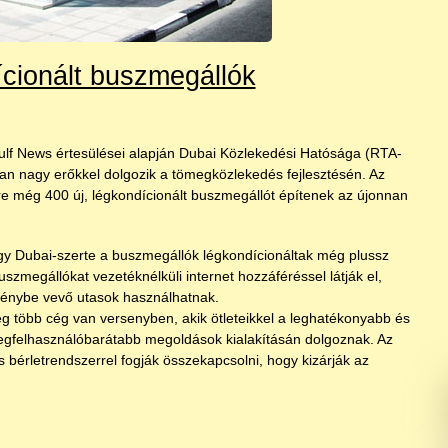
cionált buszmegállók
ulf News értesülései alapján Dubai Közlekedési Hatósága (RTA-
an nagy erőkkel dolgozik a tömegközlekedés fejlesztésén. Az
ére még 400 új, légkondícionált buszmegállót építenek az újonnan
.
ogy Dubai-szerte a buszmegállók légkondícionáltak még plussz
uszmegállókat vezetéknélküli internet hozzáféréssel látják el,
génybe vevő utasok használhatnak.
ég több cég van versenyben, akik ötleteikkel a leghatékonyabb és
gfelhasználóbarátabb megoldások kialakításán dolgoznak. Az
s bérletrendszerrel fogják összekapcsolni, hogy kizárják az