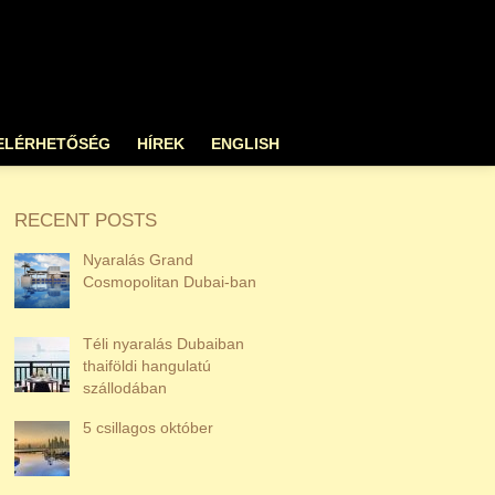
ELÉRHETŐSÉG
HÍREK
ENGLISH
RECENT POSTS
Nyaralás Grand
Cosmopolitan Dubai-ban
Téli nyaralás Dubaiban
thaiföldi hangulatú
szállodában
5 csillagos október