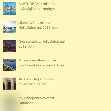
A WYNDHAM szállodák
nyárvégi kedvezményei
Újabb nyári akciók a
HelloDubai-nál 2019-ben
Nyári akciók a HelloDubai-nál
2019-ben
Musandam dhow cruise:
hajókirándulás a fjordok közé
Az arab világ kulturális
fővárosa: Sharjah
Így ünnepeld a tavaszt
Dubaiban