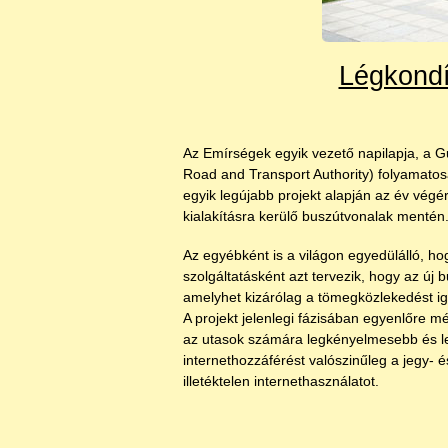
Légkondí
Az Emírségek egyik vezető napilapja, a G
Road and Transport Authority) folyamatos
egyik legújabb projekt alapján az év vég
kialakításra kerülő buszútvonalak mentén
Az egyébként is a világon egyedülálló, h
szolgáltatásként azt tervezik, hogy az új b
amelyhet kizárólag a tömegközlekedést i
A projekt jelenlegi fázisában egyenlőre m
az utasok számára legkényelmesebb és le
internethozzáférést valószinűleg a jegy- é
illetéktelen internethasználatot.