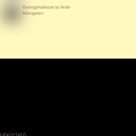
Gyöngyhalászat az Arab-
félszigeten
TÁJÉKOZTATÓ