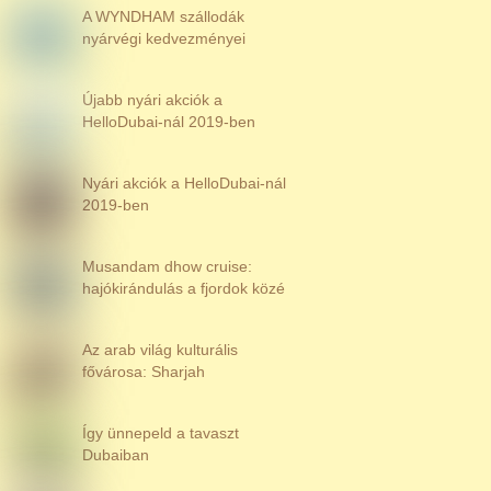
A WYNDHAM szállodák
nyárvégi kedvezményei
Újabb nyári akciók a
HelloDubai-nál 2019-ben
Nyári akciók a HelloDubai-nál
2019-ben
Musandam dhow cruise:
hajókirándulás a fjordok közé
Az arab világ kulturális
fővárosa: Sharjah
Így ünnepeld a tavaszt
Dubaiban