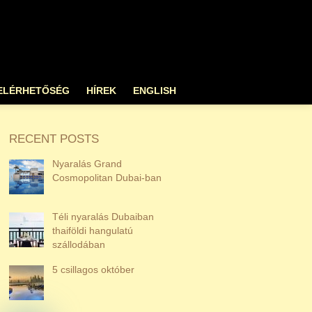
ELÉRHETŐSÉG
HÍREK
ENGLISH
RECENT POSTS
Nyaralás Grand
Cosmopolitan Dubai-ban
Téli nyaralás Dubaiban
thaiföldi hangulatú
szállodában
5 csillagos október