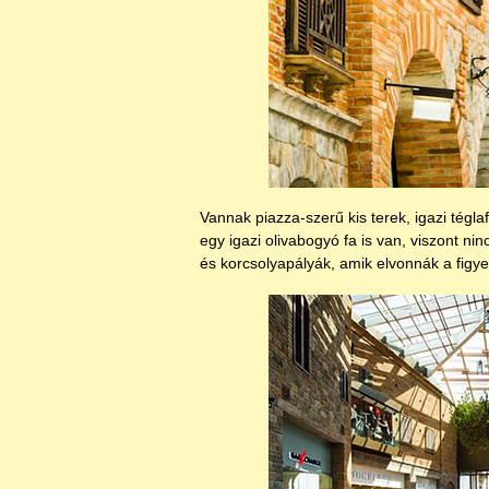
Vannak piazza-szerű kis terek, igazi tégl
egy igazi olivabogyó fa is van, viszont n
és korcsolyapályák, amik elvonnák a figye