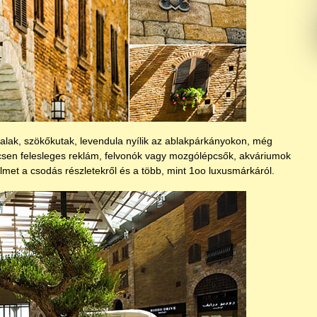
afalak, szökőkutak, levendula nyílik az ablakpárkányokon, még
incsen felesleges reklám, felvonók vagy mozgólépcsők, akváriumok
lmet a csodás részletekről és a több, mint 1oo luxusmárkáról.