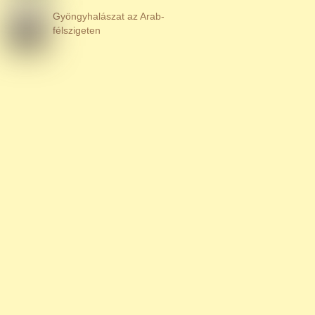
Gyöngyhalászat az Arab-
félszigeten