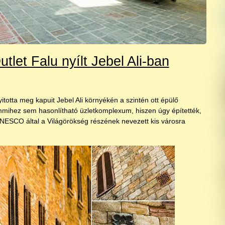
tlet Falu nyílt Jebel Ali-ban
itotta meg kapuit Jebel Ali környékén a szintén ott épülő
emmihez sem hasonlítható üzletkomplexum, hiszen úgy építették,
NESCO által a Világörökség részének nevezett kis városra