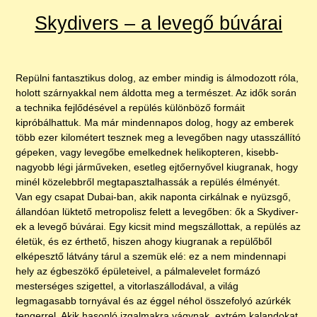
Skydivers – a levegő búvárai
Repülni fantasztikus dolog, az ember mindig is álmodozott róla,
holott szárnyakkal nem áldotta meg a természet. Az idők során
a technika fejlődésével a repülés különböző formáit
kipróbálhattuk. Ma már mindennapos dolog, hogy az emberek
több ezer kilométert tesznek meg a levegőben nagy utasszállító
gépeken, vagy levegőbe emelkednek helikopteren, kisebb-
nagyobb légi járműveken, esetleg ejtőernyővel kiugranak, hogy
minél közelebbről megtapasztalhassák a repülés élményét.
Van egy csapat Dubai-ban, akik naponta cirkálnak e nyüzsgő,
állandóan lüktető metropolisz felett a levegőben: ők a Skydiver-
ek a levegő búvárai. Egy kicsit mind megszállottak, a repülés az
életük, és ez érthető, hiszen ahogy kiugranak a repülőből
elképesztő látvány tárul a szemük elé: ez a nem mindennapi
hely az égbeszökő épületeivel, a pálmalevelet formázó
mesterséges szigettel, a vitorlaszállodával, a világ
legmagasabb tornyával és az éggel néhol összefolyó azúrkék
tengerrel. Akik hasonló izgalmakra vágynak, extrém kalandokat