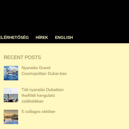
ELÉRHETŐSÉG
HÍREK
ENGLISH
RECENT POSTS
Nyaralás Grand
Cosmopolitan Dubai-ban
Téli nyaralás Dubaiban
thaiföldi hangulatú
szállodában
5 csillagos október