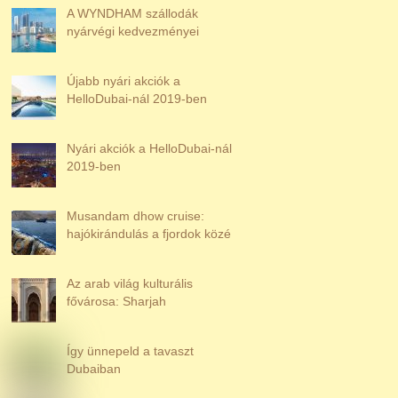
A WYNDHAM szállodák
nyárvégi kedvezményei
Újabb nyári akciók a
HelloDubai-nál 2019-ben
Nyári akciók a HelloDubai-nál
2019-ben
Musandam dhow cruise:
hajókirándulás a fjordok közé
Az arab világ kulturális
fővárosa: Sharjah
Így ünnepeld a tavaszt
Dubaiban