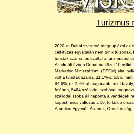
Turizmus 
2020-ra Dubai szeretné megduplázni az emí
célkitűzés egyáltalán nem tűnik túlzónak
turisták száma, és ezáltal a turizmusból 
Az elmúlt évben Dubai-ba közel 10 millió tu
Marketing Minisztérium (DTCM) által nyilv
volt a turisták száma, 11,1%-al több, mint
84,6%, ez 2,8%-al magasabb, mint tavaly, 
felében, 5484 szállodai szobával megnöve
szállodai szoba áll naponta a vendégek re
képest nincs változás a 10, fő küldő orsz
Amerikai Egyesült Államok, Oroszország,