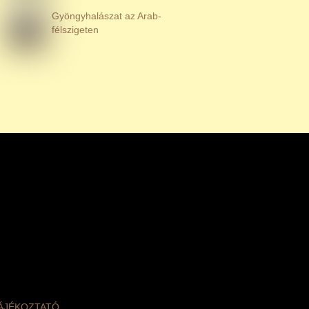
Gyöngyhalászat az Arab-
félszigeten
TÁJÉKOZTATÓ