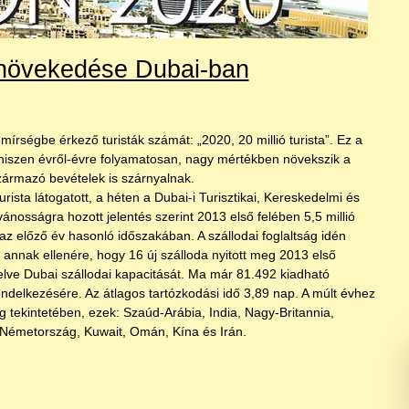
növekedése Dubai-ban
rségbe érkező turisták számát: „2020, 20 millió turista”. Ez a
, hiszen évről-évre folyamatosan, nagy mértékben növekszik a
származó bevételek is szárnyalnak.
rista látogatott, a héten a Dubai-i Turisztikai, Kereskedelmi és
ánosságra hozott jelentés szerint 2013 első felében 5,5 millió
 az előző év hasonló időszakában. A szállodai foglaltság idén
annak ellenére, hogy 16 új szálloda nyitott meg 2013 első
lve Dubai szállodai kapacitását. Ma már 81.492 kiadható
ndelkezésére. Az átlagos tartózkodási idő 3,89 nap. A múlt évhez
ág tekintetében, ezek: Szaúd-Arábia, India, Nagy-Britannia,
 Németország, Kuwait, Omán, Kína és Irán.