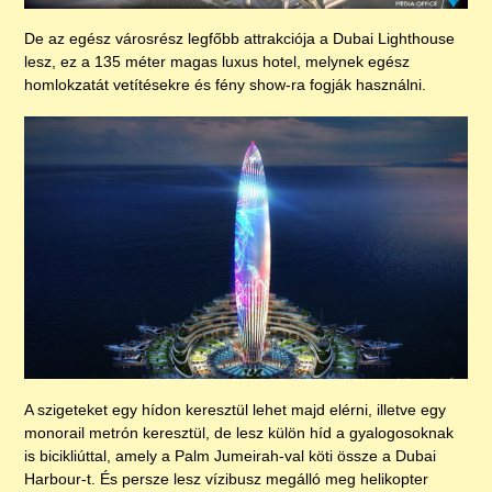
De az egész városrész legfőbb attrakciója a Dubai Lighthouse
lesz, ez a 135 méter magas luxus hotel, melynek egész
homlokzatát vetítésekre és fény show-ra fogják használni.
A szigeteket egy hídon keresztül lehet majd elérni, illetve egy
monorail metrón keresztül, de lesz külön híd a gyalogosoknak
is bicikliúttal, amely a Palm Jumeirah-val köti össze a Dubai
Harbour-t. És persze lesz vízibusz megálló meg helikopter