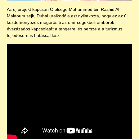
Az új projekt kapcsán Őfelsége Mohammed bin Rashid Al
Maktoum sejk, Dubai uralkodója azt nyilatkozta, hogy ez az új
kezdeményezés megerősíti az emírségekbeli emberek
évszázados kapcsolatát a tengerrel és persze a a turizmus
fejlődésére is hatással lesz.