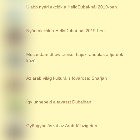
Újabb nyári akciók a HelloDubai-nál 2019-ben
Nyári akciók a HelloDubai-nál 2019-ben
Musandam dhow cruise: hajókirándulás a fjordok
közé
Az arab világ kulturális fővárosa: Sharjah
Így ünnepeld a tavaszt Dubaiban
Gyöngyhalászat az Arab-félszigeten