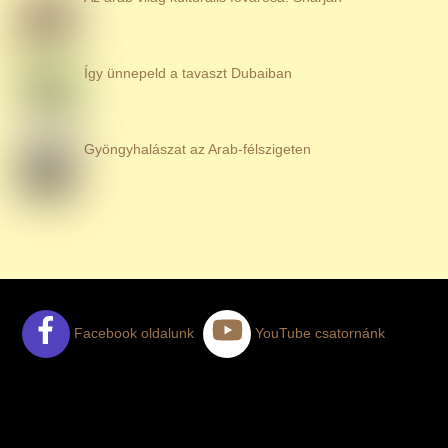
Így ünnepeld a tavaszt Dubaiban
Gyöngyhalászat az Arab-félszigeten
Facebook oldalunk
YouTube csatornánk