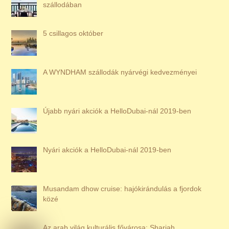
szállodában
5 csillagos október
A WYNDHAM szállodák nyárvégi kedvezményei
Újabb nyári akciók a HelloDubai-nál 2019-ben
Nyári akciók a HelloDubai-nál 2019-ben
Musandam dhow cruise: hajókirándulás a fjordok
közé
Az arab világ kulturális fővárosa: Sharjah