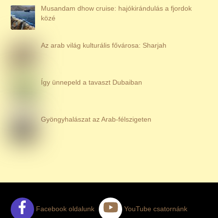
Musandam dhow cruise: hajókirándulás a fjordok
közé
Az arab világ kulturális fővárosa: Sharjah
Így ünnepeld a tavaszt Dubaiban
Gyöngyhalászat az Arab-félszigeten
Facebook oldalunk
YouTube csatornánk