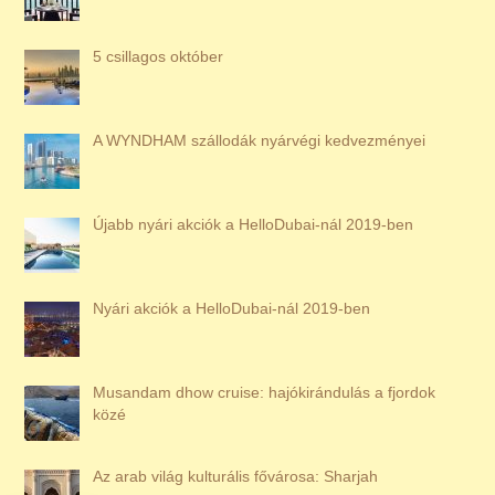
5 csillagos október
A WYNDHAM szállodák nyárvégi kedvezményei
Újabb nyári akciók a HelloDubai-nál 2019-ben
Nyári akciók a HelloDubai-nál 2019-ben
Musandam dhow cruise: hajókirándulás a fjordok
közé
Az arab világ kulturális fővárosa: Sharjah