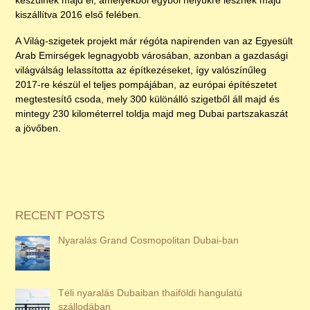
készülnek majd el, amelyekből egyből helyükre lesznek majd
kiszállítva 2016 első felében.
A Világ-szigetek projekt már régóta napirenden van az Egyesült
Arab Emirségek legnagyobb városában, azonban a gazdasági
világválság lelassította az építkezéseket, így valószínűleg
2017-re készül el teljes pompájában, az európai építészetet
megtestesítő csoda, mely 300 különálló szigetből áll majd és
mintegy 230 kilométerrel toldja majd meg Dubai partszakaszát
a jövőben.
RECENT POSTS
Nyaralás Grand Cosmopolitan Dubai-ban
Téli nyaralás Dubaiban thaiföldi hangulatú
szállodában