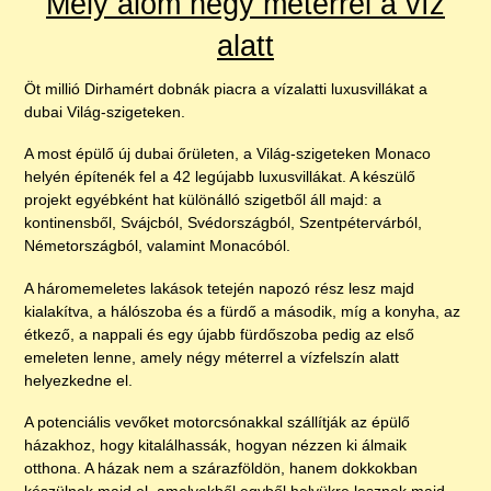
Mély álom négy méterrel a víz
alatt
Öt millió Dirhamért dobnák piacra a vízalatti luxusvillákat a
dubai Világ-szigeteken.
A most épülő új dubai őrületen, a Világ-szigeteken Monaco
helyén építenék fel a 42 legújabb luxusvillákat. A készülő
projekt egyébként hat különálló szigetből áll majd: a
kontinensből, Svájcból, Svédországból, Szentpétervárból,
Németországból, valamint Monacóból.
A háromemeletes lakások tetején napozó rész lesz majd
kialakítva, a hálószoba és a fürdő a második, míg a konyha, az
étkező, a nappali és egy újabb fürdőszoba pedig az első
emeleten lenne, amely négy méterrel a vízfelszín alatt
helyezkedne el.
A potenciális vevőket motorcsónakkal szállítják az épülő
házakhoz, hogy kitalálhassák, hogyan nézzen ki álmaik
otthona. A házak nem a szárazföldön, hanem dokkokban