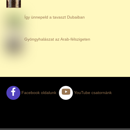
Így ünnepeld a tavaszt Dubaiban
Gyöngyhalászat az Arab-félszigeten
Facebook oldalunk
YouTube csatornánk