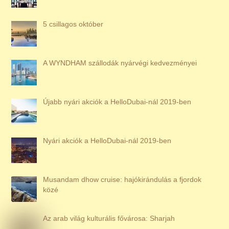
5 csillagos október
A WYNDHAM szállodák nyárvégi kedvezményei
Újabb nyári akciók a HelloDubai-nál 2019-ben
Nyári akciók a HelloDubai-nál 2019-ben
Musandam dhow cruise: hajókirándulás a fjordok
közé
Az arab világ kulturális fővárosa: Sharjah