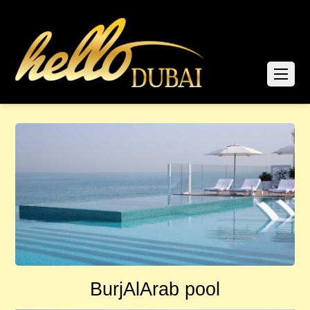
BurjAlArab pool