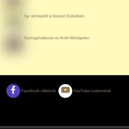
Így ünnepeld a tavaszt Dubaiban
Gyöngyhalászat az Arab-félszigeten
Facebook oldalunk
YouTube csatornánk