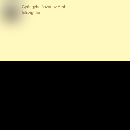
Gyöngyhalászat az Arab-
félszigeten