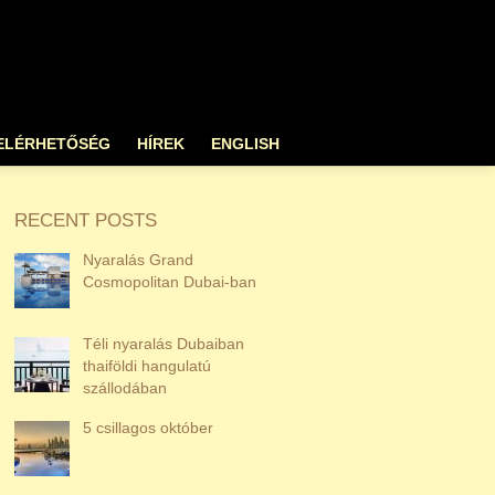
ELÉRHETŐSÉG
HÍREK
ENGLISH
RECENT POSTS
Nyaralás Grand
Cosmopolitan Dubai-ban
Téli nyaralás Dubaiban
thaiföldi hangulatú
szállodában
5 csillagos október