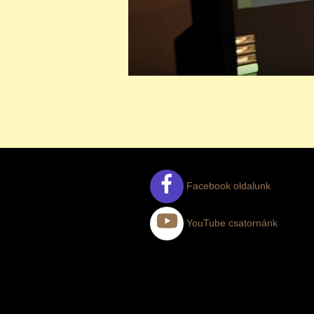
Facebook oldalunk
YouTube csatornánk