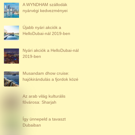
A WYNDHAM szállodák
nyárvégi kedvezményei
Újabb nyári akciók a
HelloDubai-nál 2019-ben
Nyári akciók a HelloDubai-nál
2019-ben
Musandam dhow cruise:
hajókirándulás a fjordok közé
Az arab világ kulturális
fővárosa: Sharjah
Így ünnepeld a tavaszt
Dubaiban