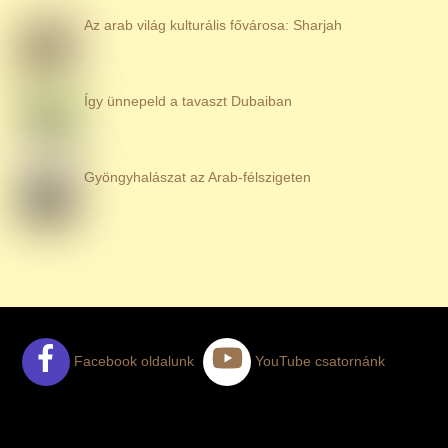
Az arab világ kulturális fővárosa: Sharjah
Így ünnepeld a tavaszt Dubaiban
Gyöngyhalászat az Arab-félszigeten
Facebook oldalunk
YouTube csatornánk