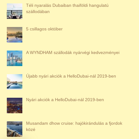
Téli nyaralás Dubaiban thaiföldi hangulatú
szállodában
5 csillagos október
A WYNDHAM szállodák nyárvégi kedvezményei
Újabb nyári akciók a HelloDubai-nál 2019-ben
Nyári akciók a HelloDubai-nál 2019-ben
Musandam dhow cruise: hajókirándulás a fjordok
közé