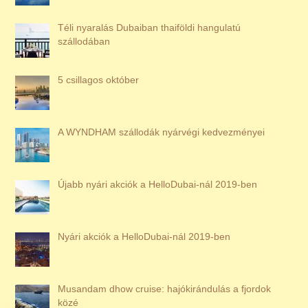
Téli nyaralás Dubaiban thaiföldi hangulatú
szállodában
5 csillagos október
A WYNDHAM szállodák nyárvégi kedvezményei
Újabb nyári akciók a HelloDubai-nál 2019-ben
Nyári akciók a HelloDubai-nál 2019-ben
Musandam dhow cruise: hajókirándulás a fjordok
közé