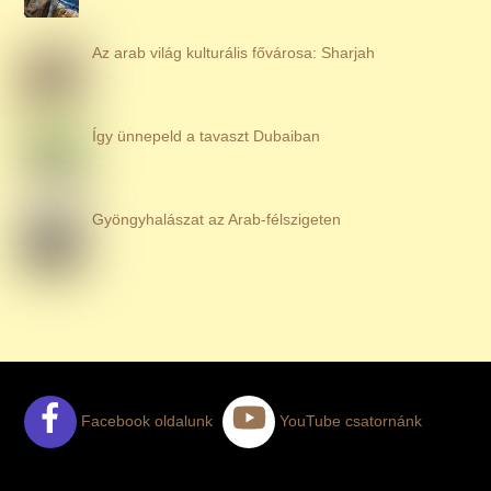
Az arab világ kulturális fővárosa: Sharjah
Így ünnepeld a tavaszt Dubaiban
Gyöngyhalászat az Arab-félszigeten
Facebook oldalunk
YouTube csatornánk