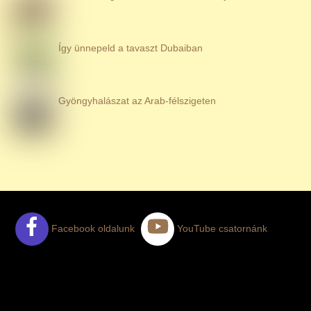
Így ünnepeld a tavaszt Dubaiban
Gyöngyhalászat az Arab-félszigeten
Facebook oldalunk
YouTube csatornánk