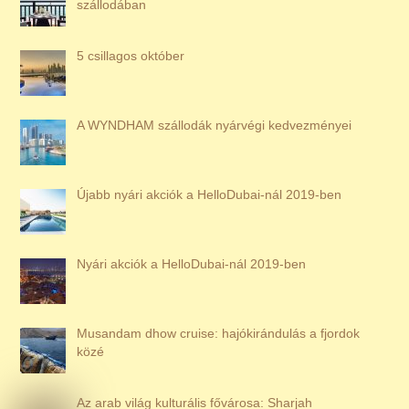
szállodában
5 csillagos október
A WYNDHAM szállodák nyárvégi kedvezményei
Újabb nyári akciók a HelloDubai-nál 2019-ben
Nyári akciók a HelloDubai-nál 2019-ben
Musandam dhow cruise: hajókirándulás a fjordok
közé
Az arab világ kulturális fővárosa: Sharjah