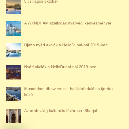
5 csillagos október
A WYNDHAM szállodák nyárvégi kedvezményei
Újabb nyári akciók a HelloDubai-nál 2019-ben
Nyári akciók a HelloDubai-nál 2019-ben
Musandam dhow cruise: hajókirándulás a fjordok
közé
Az arab világ kulturális fővárosa: Sharjah