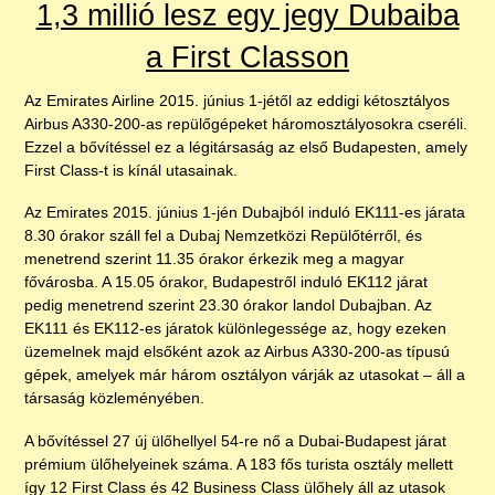
1,3 millió lesz egy jegy Dubaiba
a First Classon
Az Emirates Airline 2015. június 1-jétől az eddigi kétosztályos
Airbus A330-200-as repülőgépeket háromosztályosokra cseréli.
Ezzel a bővítéssel ez a légitársaság az első Budapesten, amely
First Class-t is kínál utasainak.
Az Emirates 2015. június 1-jén Dubajból induló EK111-es járata
8.30 órakor száll fel a Dubaj Nemzetközi Repülőtérről, és
menetrend szerint 11.35 órakor érkezik meg a magyar
fővárosba. A 15.05 órakor, Budapestről induló EK112 járat
pedig menetrend szerint 23.30 órakor landol Dubajban. Az
EK111 és EK112-es járatok különlegessége az, hogy ezeken
üzemelnek majd elsőként azok az Airbus A330-200-as típusú
gépek, amelyek már három osztályon várják az utasokat – áll a
társaság közleményében.
A bővítéssel 27 új ülőhellyel 54-re nő a Dubai-Budapest járat
prémium ülőhelyeinek száma. A 183 fős turista osztály mellett
így 12 First Class és 42 Business Class ülőhely áll az utasok