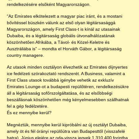
rendelkezésére elsőként Magyarországon.
“Az Emirates elkötelezett a magyar piac iránt, és a mostani
bővítéssel büszkén válunk az első olyan légitársasággá
Magyarországon, amely First Class-t is kínál az utasainak
Dubaiba, és a légitársaság globális útvonalhálózatának
köszönhetően Afrikába, a Távol- és Közel-Keletre és
Ausztráliába is” – mondta el Horváth Gábor, a légitársaság
country managere.
Az utasok minden osztályon élvezhetik az Emirates díjnyertes
ice fedélzeti szórakoztató rendszerét. A Business, valamint a
First Class utasok továbbá igénybe vehetik az exkluzív
Emirates Lounge-ot a budapesti repülőtéren, rendelkezésükre
áll a légitársaság sofőrszolgáltatása, és az elsőbbségi
beszállásnak köszönhetően még kényelmesebben szállhatnak
fel a gép fedélzetére.
És ez mennyibe kerül?
Megnéztük, mennyibe kerül kipróbálni az új osztályt Dubaiba,
amely öt és fél órányi repülőútra van Budapesttől (visszafelé
hatra). Június elejére az oda-vissza jegyek 1 310 400 forintba