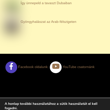
Így ünnepeld a tavaszt Dubaiban
Gyöngyhalászat az Arab-félszigeten
Facebook oldalunk
YouTube csatornánk
AJÁNLATKÉRÉS
ELÉGEDETT NYARALÓK
A honlap további használatához a sütik használatát el kell
TUDNIVALÓK
ADATKEZELÉSI TÁJÉKOZTATÓ
fogadni.