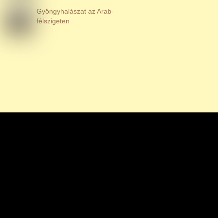
Gyöngyhalászat az Arab-
félszigeten