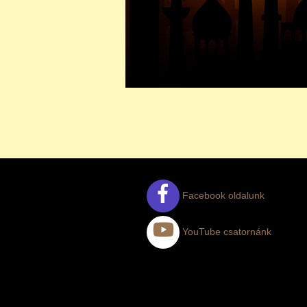
Facebook oldalunk
YouTube csatornánk