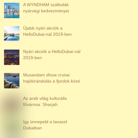
A WYNDHAM szállodák
nyárvégi kedvezményei
Újabb nyári akciók a
HelloDubai-nál 2019-ben
Nyári akciók a HelloDubai-nál
2019-ben
Musandam dhow cruise:
hajókirándulás a fjordok közé
Az arab világ kulturális
fővárosa: Sharjah
Így ünnepeld a tavaszt
Dubaiban