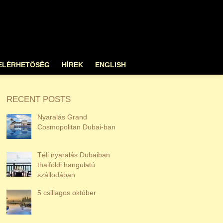
ELÉRHETŐSÉG
HÍREK
ENGLISH
RECENT POSTS
Nyaralás Grand
Cosmopolitan Dubai-ban
Téli nyaralás Dubaiban
thaiföldi hangulatú
szállodában
5 csillagos október