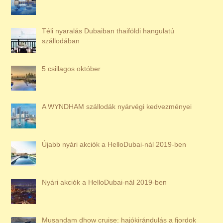
Téli nyaralás Dubaiban thaiföldi hangulatú
szállodában
5 csillagos október
A WYNDHAM szállodák nyárvégi kedvezményei
Újabb nyári akciók a HelloDubai-nál 2019-ben
Nyári akciók a HelloDubai-nál 2019-ben
Musandam dhow cruise: hajókirándulás a fjordok