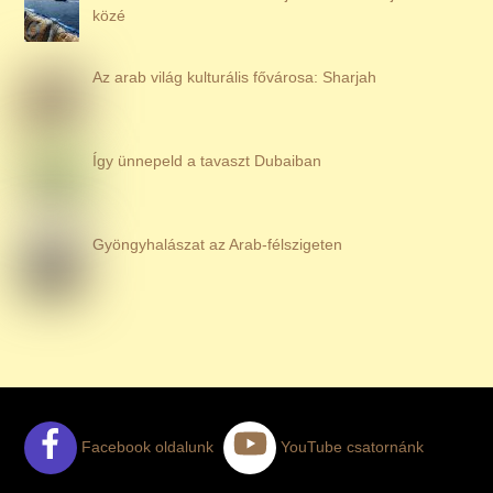
közé
Az arab világ kulturális fővárosa: Sharjah
Így ünnepeld a tavaszt Dubaiban
Gyöngyhalászat az Arab-félszigeten
Facebook oldalunk
YouTube csatornánk