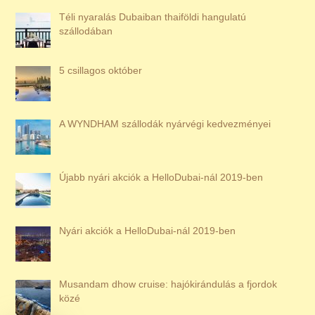
Téli nyaralás Dubaiban thaiföldi hangulatú
szállodában
5 csillagos október
A WYNDHAM szállodák nyárvégi kedvezményei
Újabb nyári akciók a HelloDubai-nál 2019-ben
Nyári akciók a HelloDubai-nál 2019-ben
Musandam dhow cruise: hajókirándulás a fjordok
közé