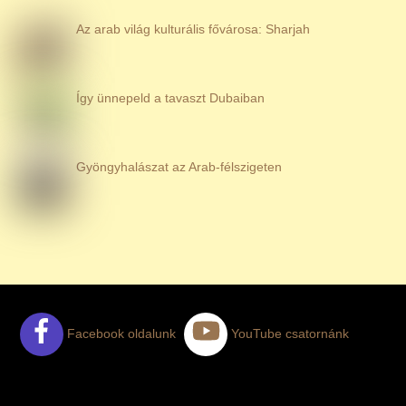
Az arab világ kulturális fővárosa: Sharjah
Így ünnepeld a tavaszt Dubaiban
Gyöngyhalászat az Arab-félszigeten
Facebook oldalunk
YouTube csatornánk