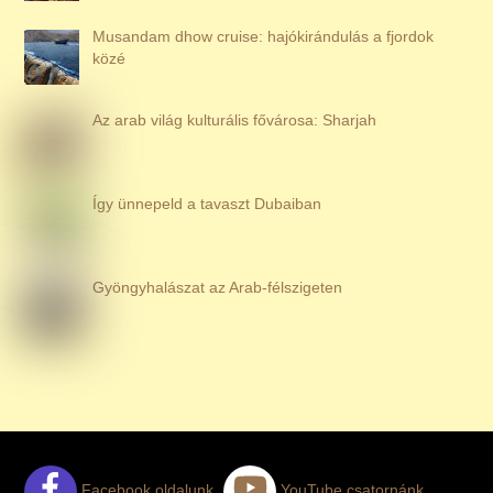
Musandam dhow cruise: hajókirándulás a fjordok
közé
Az arab világ kulturális fővárosa: Sharjah
Így ünnepeld a tavaszt Dubaiban
Gyöngyhalászat az Arab-félszigeten
Facebook oldalunk
YouTube csatornánk