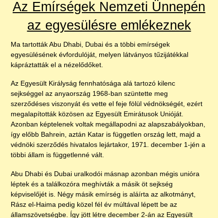
Az Emírségek Nemzeti Ünnepén
az egyesülésre emlékeznek
Ma tartották Abu Dhabi, Dubai és a többi emírségek
egyesülésének évfordulóját, melyen látványos tűzijátékkal
kápráztatták el a nézelődőket.
Az Egyesült Királyság fennhatósága alá tartozó kilenc
sejkséggel az anyaország 1968-ban szüntette meg
szerződéses viszonyát és vette el feje fölül védnökségét, ezért
megalapították közösen az Egyesült Emirátusok Unióját.
Azonban képtelenek voltak megállapodni az alapszabályokban,
így előbb Bahrein, aztán Katar is független ország lett, majd a
védnöki szerződés hivatalos lejártakor, 1971. december 1-jén a
többi állam is függetlenné vált.
Abu Dhabi és Dubai uralkodói másnap azonban mégis unióra
léptek és a találkozóra meghívták a másik öt sejkség
képviselőjét is. Négy másik emírség is aláírta az alkotmányt,
Rász el-Haima pedig közel fél év múltával lépett be az
államszövetségbe. Így jött létre december 2-án az Egyesült