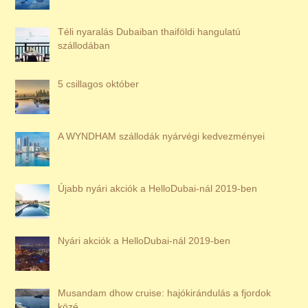
Téli nyaralás Dubaiban thaiföldi hangulatú
szállodában
5 csillagos október
A WYNDHAM szállodák nyárvégi kedvezményei
Újabb nyári akciók a HelloDubai-nál 2019-ben
Nyári akciók a HelloDubai-nál 2019-ben
Musandam dhow cruise: hajókirándulás a fjordok
közé