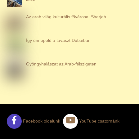
Az arab világ kulturális fővárosa: Sharjah
Így ünnepeld a tavaszt Dubaiban
Gyöngyhalászat az Arab-félszigeten
Facebook oldalunk
YouTube csatornánk