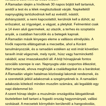
A Ramadan idején a hívőknek 30 napos böjtöt kell tartaniuk,
amitől a test és a lélek megtisztulását várják. Napkeltétől
napnyugtáig tartózkodniuk kell az evéstől, ivástól,
dohányzástól, a nemi kapcsolattól, kerülniük kell a dühöt, az
erőszakot, az irígységet, a vágyat, a pletykát. Felmentést csak
a 14 éven aluli gyermekek, az utazók, a terhes és szoptatós
anyák, a csatában harcolók és a betegek kapnak.
A Ramadán másik lényeges eleme a vallásos elmélyülés. A
hívők naponta ellátogatnak a mecsetbe, ahol a Koránt
tanulmányozzák, és a ramadáni estéken az esti imát követően
taravih imát végeznek, mely nyolc, húsz vagy harminckettő
rakából, azaz imaszakaszból áll. A böjt hónapjának fontos
szociális szerepe is van. Napnyugta után csoportos étkezést,
iftárt tartanak, ahova meghívják a családtagokat és a barátokat.
A Ramadán végén hatalmas közösségi lakomát rendeznek, és
a szeretetük jeléül adakoznak a szegényeknek is. A ramadáni
adakozás kötelező minden muszlim számára, aki legalább egy
napi élelemmel bír.
A szent hónap idején a muzulmán országokba látogatóknak
tiszteletben kell tartani a fogadó ország hagyományait, vallási
szokásait. A mecsetek környékén kerülendő a hangoskodás,