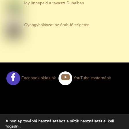
Így ünnepeld a tavaszt Dubaiban
Gyöngyhalászat az Arab-félszigeten
Facebook oldalunk
YouTube csatornánk
AJÁNLATKÉRÉS
ELÉGEDETT NYARALÓK
A honlap további használatához a sütik használatát el kell
TUDNIVALÓK
ADATKEZELÉSI TÁJÉKOZTATÓ
fogadni.