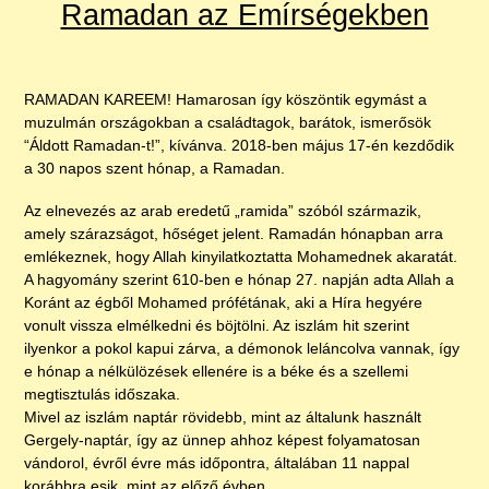
Ramadan az Emírségekben
RAMADAN KAREEM! Hamarosan így köszöntik egymást a
muzulmán országokban a családtagok, barátok, ismerősök
“Áldott Ramadan-t!”, kívánva. 2018-ben május 17-én kezdődik
a 30 napos szent hónap, a Ramadan.
Az elnevezés az arab eredetű „ramida” szóból származik,
amely szárazságot, hőséget jelent. Ramadán hónapban arra
emlékeznek, hogy Allah kinyilatkoztatta Mohamednek akaratát.
A hagyomány szerint 610-ben e hónap 27. napján adta Allah a
Koránt az égből Mohamed prófétának, aki a Híra hegyére
vonult vissza elmélkedni és böjtölni. Az iszlám hit szerint
ilyenkor a pokol kapui zárva, a démonok leláncolva vannak, így
e hónap a nélkülözések ellenére is a béke és a szellemi
megtisztulás időszaka.
Mivel az iszlám naptár rövidebb, mint az általunk használt
Gergely-naptár, így az ünnep ahhoz képest folyamatosan
vándorol, évről évre más időpontra, általában 11 nappal
korábbra esik, mint az előző évben.