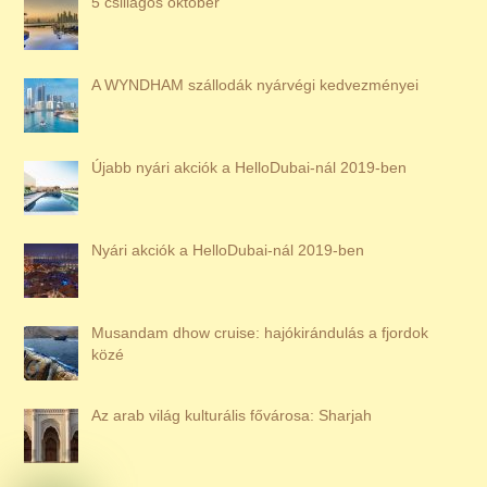
5 csillagos október
A WYNDHAM szállodák nyárvégi kedvezményei
Újabb nyári akciók a HelloDubai-nál 2019-ben
Nyári akciók a HelloDubai-nál 2019-ben
Musandam dhow cruise: hajókirándulás a fjordok
közé
Az arab világ kulturális fővárosa: Sharjah