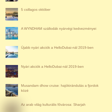
5 csillagos október
A WYNDHAM szállodák nyárvégi kedvezményei
Újabb nyári akciók a HelloDubai-nál 2019-ben
Nyári akciók a HelloDubai-nál 2019-ben
Musandam dhow cruise: hajókirándulás a fjordok
közé
Az arab világ kulturális fővárosa: Sharjah