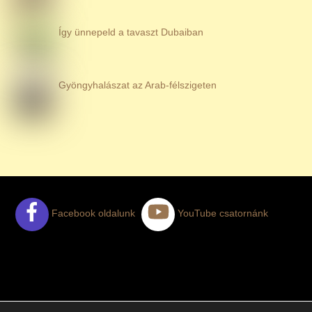
Így ünnepeld a tavaszt Dubaiban
Gyöngyhalászat az Arab-félszigeten
Facebook oldalunk
YouTube csatornánk