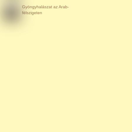
Gyöngyhalászat az Arab-
félszigeten