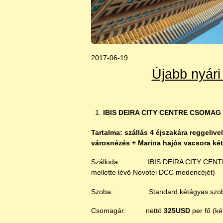
2017-06-19
Újabb nyári
IBIS DEIRA CITY CENTRE CSOMAG
Tartalma: szállás 4 éjszakára reggelive
városnézés + Marina hajós vacsora két-
Szálloda: IBIS DEIRA CITY CENTRE*** 
mellette lévő Novotel DCC medencéjét)
Szoba: Standard kétágyas szoba re
Csomagár: nettó
325USD
per fő (ké