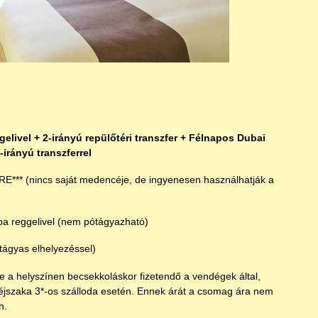
ivel + 2-irányú repülőtéri transzfer + Félnapos Dubai
irányú transzferrel
(nincs saját medencéje, de ingyenesen használhatják a
ggelivel (nem pótágyazható)
tágyas elhelyezéssel)
 a helyszínen becsekkoláskor fizetendő a vendégek által,
jszaka 3*-os szálloda esetén. Ennek árát a csomag ára nem
n.