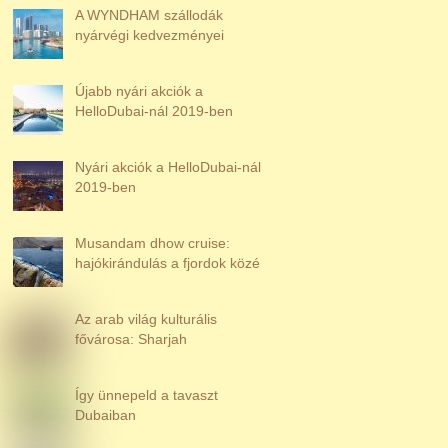
A WYNDHAM szállodák
nyárvégi kedvezményei
Újabb nyári akciók a
HelloDubai-nál 2019-ben
Nyári akciók a HelloDubai-nál
2019-ben
Musandam dhow cruise:
hajókirándulás a fjordok közé
Az arab világ kulturális
fővárosa: Sharjah
Így ünnepeld a tavaszt
Dubaiban