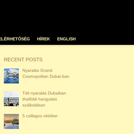
ELÉRHETŐSÉG
HÍREK
ENGLISH
RECENT POSTS
Nyaralás Grand
Cosmopolitan Dubai-ban
Téli nyaralás Dubaiban
thaiföldi hangulatú
szállodában
5 csillagos október