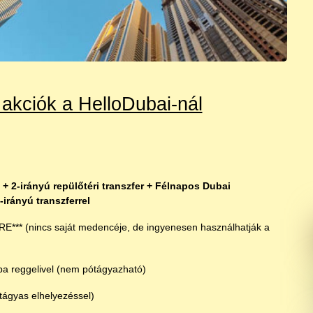
 akciók a HelloDubai-nál
l + 2-irányú repülőtéri transzfer + Félnapos Dubai
irányú transzferrel
(nincs saját medencéje, de ingyenesen használhatják a
ggelivel (nem pótágyazható)
tágyas elhelyezéssel)