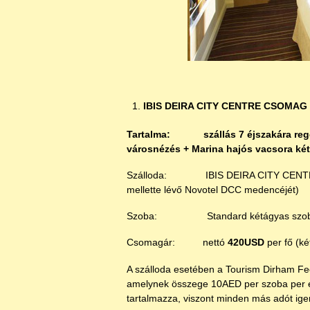
IBIS DEIRA CITY CENTRE CSOMAG
Tartalma: szállás 7 éjszakára reggel
városnézés + Marina hajós vacsora két-
Szálloda: IBIS DEIRA CITY CENTRE*** 
mellette lévő Novotel DCC medencéjét)
Szoba: Standard kétágyas szoba re
Csomagár: nettó
420USD
per fő (ké
A szálloda esetében a Tourism Dirham Fee
amelynek összege 10AED per szoba per é
tartalmazza, viszont minden más adót ige