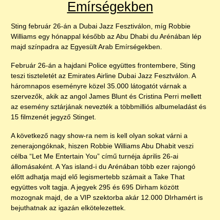
Emírségekben
Sting február 26-án a Dubai Jazz Fesztiválon, míg Robbie
Williams egy hónappal később az Abu Dhabi du Arénában lép
majd színpadra az Egyesült Arab Emírségekben.
Február 26-án a hajdani Police együttes frontembere, Sting
teszi tiszteletét az Emirates Airline Dubai Jazz Fesztválon. A
háromnapos eseményre közel 35.000 látogatót várnak a
szervezők, akik az angol James Blunt és Cristina Perri mellett
az esemény sztárjának nevezték a többmilliós albumeladást és
15 filmzenét jegyző Stinget.
A következő nagy show-ra nem is kell olyan sokat várni a
zenerajongóknak, hiszen Robbie Williams Abu Dhabit veszi
célba “Let Me Entertain You” című turnéja április 26-ai
állomásaként. A Yas island-i du Arénában több ezer rajongó
előtt adhatja majd elő legismertebb számait a Take That
együttes volt tagja. A jegyek 295 és 695 Dirham között
mozognak majd, de a VIP szektorba akár 12.000 DIrhamért is
bejuthatnak az igazán elkötelezettek.