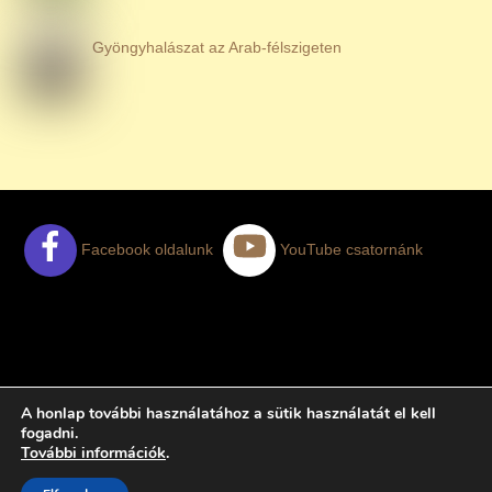
Gyöngyhalászat az Arab-félszigeten
Facebook oldalunk
YouTube csatornánk
AJÁNLATKÉRÉS
ELÉGEDETT NYARALÓK
A honlap további használatához a sütik használatát el kell
TUDNIVALÓK
ADATKEZELÉSI TÁJÉKOZTATÓ
fogadni.
További információk
.
A HelloDubai.hu az Enjoy The Sun LLC része
Enjoy The Sun LLC © 2015