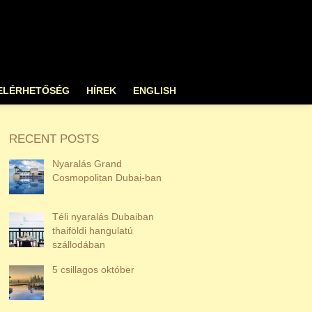
ELÉRHETŐSÉG
HÍREK
ENGLISH
RECENT POSTS
Nyaralás Grand
Cosmopolitan Dubai-ban
Téli nyaralás Dubaiban
thaiföldi hangulatú
szállodában
5 csillagos október