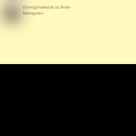
Gyöngyhalászat az Arab-
félszigeten