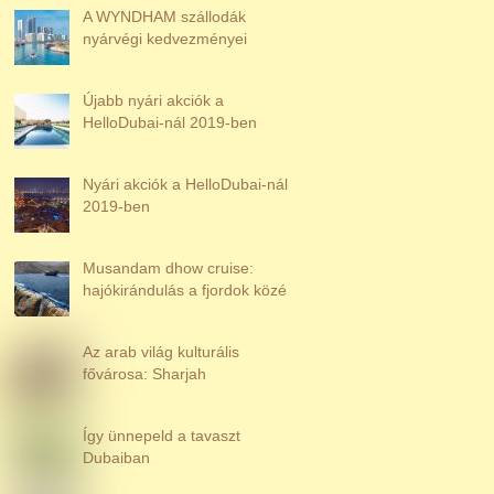
A WYNDHAM szállodák
nyárvégi kedvezményei
Újabb nyári akciók a
HelloDubai-nál 2019-ben
Nyári akciók a HelloDubai-nál
2019-ben
Musandam dhow cruise:
hajókirándulás a fjordok közé
Az arab világ kulturális
fővárosa: Sharjah
Így ünnepeld a tavaszt
Dubaiban