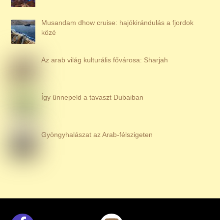
Musandam dhow cruise: hajókirándulás a fjordok
közé
Az arab világ kulturális fővárosa: Sharjah
Így ünnepeld a tavaszt Dubaiban
Gyöngyhalászat az Arab-félszigeten