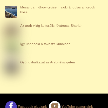
Musandam dhow cruise: hajókirándulás a fjordok
közé
Az arab világ kulturális fővárosa: Sharjah
Így ünnepeld a tavaszt Dubaiban
Gyöngyhalászat az Arab-félszigeten
Facebook oldalunk
YouTube csatornánk