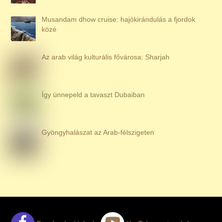
Musandam dhow cruise: hajókirándulás a fjordok
közé
Az arab világ kulturális fővárosa: Sharjah
Így ünnepeld a tavaszt Dubaiban
Gyöngyhalászat az Arab-félszigeten