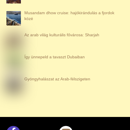
Musandam dhow cruise: hajókirándulás a fjordok
közé
Az arab világ kulturális fővárosa: Sharjah
Így ünnepeld a tavaszt Dubaiban
Gyöngyhalászat az Arab-félszigeten