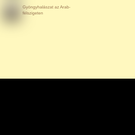
Gyöngyhalászat az Arab-
félszigeten