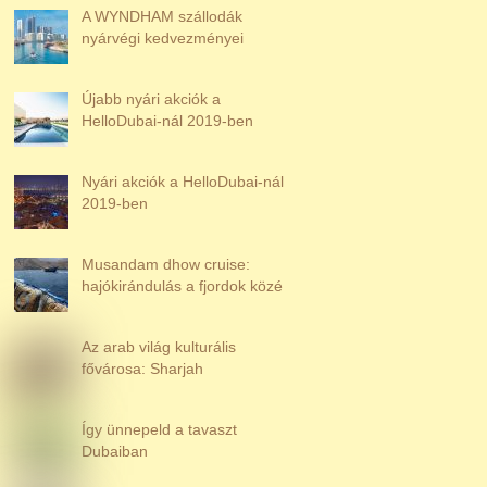
A WYNDHAM szállodák
nyárvégi kedvezményei
Újabb nyári akciók a
HelloDubai-nál 2019-ben
Nyári akciók a HelloDubai-nál
2019-ben
Musandam dhow cruise:
hajókirándulás a fjordok közé
Az arab világ kulturális
fővárosa: Sharjah
Így ünnepeld a tavaszt
Dubaiban