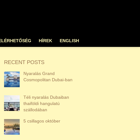
ELÉRHETŐSÉG
HÍREK
ENGLISH
RECENT POSTS
Nyaralás Grand
Cosmopolitan Dubai-ban
Téli nyaralás Dubaiban
thaiföldi hangulatú
szállodában
5 csillagos október